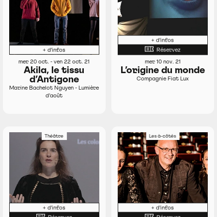
+ d'infos
+ d'infos
Réservez
mer 20 oct. - ven 22 oct. 21
mer 10 nov. 21
Akila, le tissu
L’origine du monde
d’Antigone
Compagnie Fiat Lux
Marine Bachelot Nguyen - Lumière
d’août
Théâtre
Les à-côtés
+ d'infos
+ d'infos