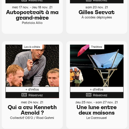
Réservez
Réservez
mer 17 nov. - jeu 18 nov. 21
sam 20 nov. 21
Autoportrait à ma
Gilles Servat
grand-mère
À cordes déployées
Patricia Allio
Les à-côtés
Théâtre
+ d'infos
+ d'infos
Réservez
Réservez
mer 24 nov. 21
jeu 25 nov. - sam 27 nov. 21
Qui a cru Kenneth
Une lune entre
Arnold ?
deux maisons
Collectif OS’O / Riad Gahmi
Le Carrousel