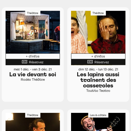
Théâtre
Théâtre
+ d'infos
+ d'infos
Réservez
Réservez
mer 1 déc. - ven 3 déc. 21
dim 12 déc. - lun 13 déc. 21
La vie devant soi
Les lapins aussi
traînent des
Rodéo Théâtre
casseroles
Toutito Teatro
Théâtre
Les à-côtés