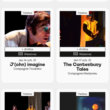
Théâtre
Théâtre
+ d'infos
+ d'infos
Réservez
Réservez
jeu 14 oct. 21
dim 17 oct. 21
J’(ohn) imagine
The Canterbury
Tales
Compagnie Trodidro
Compagnie Madarjeu
Théâtre
Théâtre