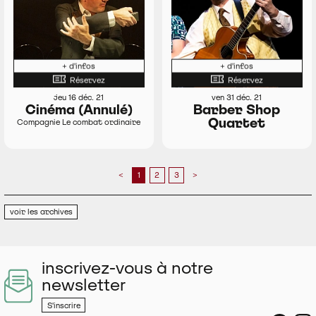
+ d'infos
+ d'infos
Réservez
Réservez
jeu 16 déc. 21
ven 31 déc. 21
Cinéma (Annulé)
Barber Shop
Quartet
Compagnie Le combat ordinaire
<
1
2
3
>
voir les archives
inscrivez-vous à notre
newsletter
S'inscrire