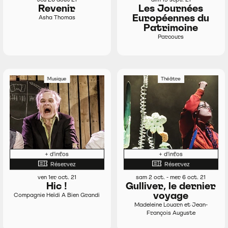
Revenir
Les Journées
Européennes du
Asha Thomas
Patrimoine
Parcours
Musique
Théâtre
+ d'infos
+ d'infos
Réservez
Réservez
ven 1er oct. 21
sam 2 oct. - mer 6 oct. 21
Hic !
Gulliver, le dernier
voyage
Compagnie Heïdi A Bien Grandi
Madeleine Louarn et Jean-
François Auguste