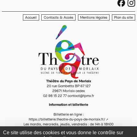
sociau
s
Accueil
Contacts & Accès
Mentions légales
Plan du site
Théâtre du Pays de Morlaix
20 rue Gambetta BP 67 127
29671
Morlaix cedex
02 98 15 22 77
contact@tpmx.fr
Information et billetterie
Billetterie en ligne :
https://billetterie.theatre-du-pays-de-morlaix.fr/
Les mardis, mercredis, jeudis, vendredis : de 14h à 18h00
Par téléphone : 02 98 15 22 77
Ce site utilise des cookies et vous donne le contrôle sur
contact@tpmx.fr