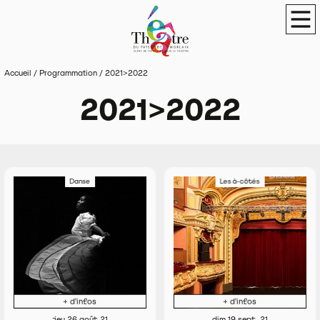
Panneau de gestion des cookies
Théâtre du Pays de Morlaix
Scène de terri
Men
Accueil
/
Programmation
/
2021>2022
2021>2022
Danse
Les à-côtés
+ d'infos
+ d'infos
jeu 26 août 21
dim 19 sept. 21