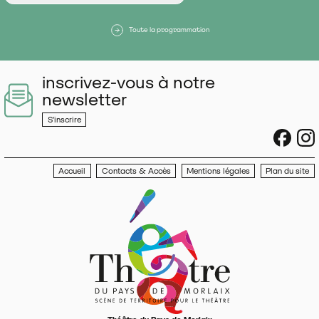
Toute la programmation
inscrivez-vous à notre
newsletter
S'inscrire
sociau
s
Accueil
Contacts & Accès
Mentions légales
Plan du site