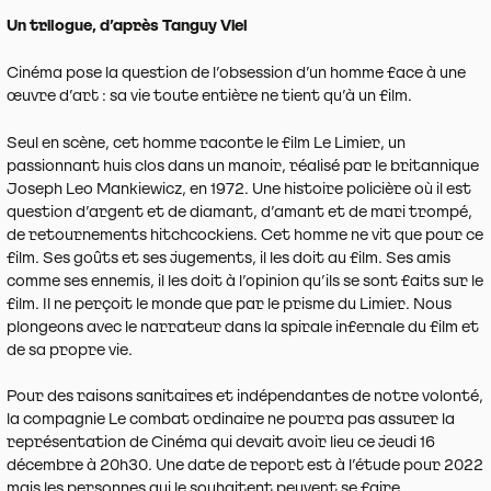
Un trilogue, d’après Tanguy Viel
Cinéma pose la question de l’obsession d’un homme face à une
œuvre d’art : sa vie toute entière ne tient qu’à un film.
Seul en scène, cet homme raconte le film Le Limier, un
passionnant huis clos dans un manoir, réalisé par le britannique
Joseph Leo Mankiewicz, en 1972. Une histoire policière où il est
question d’argent et de diamant, d’amant et de mari trompé,
de retournements hitchcockiens. Cet homme ne vit que pour ce
film. Ses goûts et ses jugements, il les doit au film. Ses amis
comme ses ennemis, il les doit à l’opinion qu’ils se sont faits sur le
film. Il ne perçoit le monde que par le prisme du Limier. Nous
plongeons avec le narrateur dans la spirale infernale du film et
de sa propre vie.
Pour des raisons sanitaires et indépendantes de notre volonté,
la compagnie Le combat ordinaire ne pourra pas assurer la
représentation de Cinéma qui devait avoir lieu ce jeudi 16
décembre à 20h30. Une date de report est à l’étude pour 2022
mais les personnes qui le souhaitent peuvent se faire