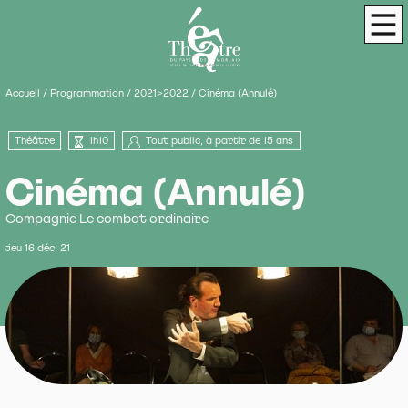
Panneau de gestion des cookies
Théâtre du Pays de Morlaix
Scène de terri
Men
Accueil
/
Programmation
/
2021>2022
/
Cinéma (Annulé)
Théâtre
1h10
Tout public, à partir de 15 ans
Cinéma (Annulé)
Compagnie Le combat ordinaire
jeu 16 déc. 21