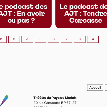
e podcast des
Le podcast d
AJT : En avoir
AJT : Tendr
ou pas ?
Carcasse
2
3
4
5
6
7
8
9
Accueil
Théâtre du Pays de Morlaix
20 rue Gambetta BP 67 127