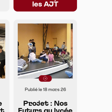
les AJT
Lire la suite
Publié le 18 mars 26
e
Projet : Nos
et
Futurs au lycée