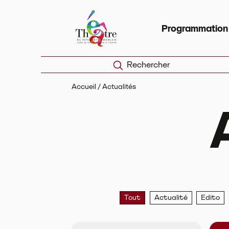
Panneau de gestion des cookies
Théâtre du Pays de Morlaix
Scèn
Programmation
Rechercher
Accueil
/
Actualités
Tout
Actualité
Edito