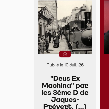
Lire la suite
Publié le 10 juil. 26
"Deus Ex
Machina" par
les 3ème D de
Jaques-
Prévert, (…)