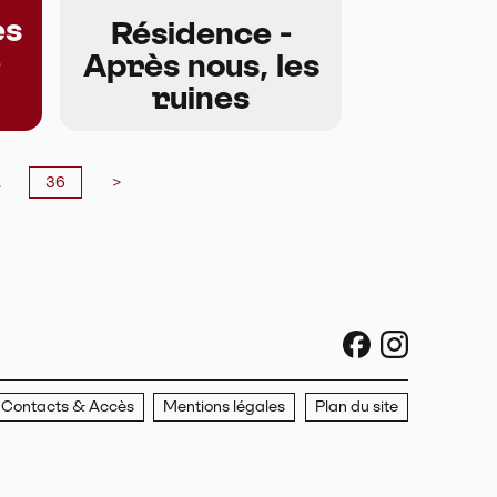
es
Résidence -
e
Après nous, les
ruines
…
36
>
sociaux faceboo
sociaux ins
Contacts & Accès
Mentions légales
Plan du site