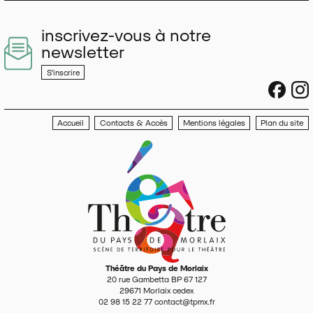
inscrivez-vous à notre
newsletter
S'inscrire
sociau
s
Accueil
Contacts & Accès
Mentions légales
Plan du site
Théâtre du Pays de Morlaix
20 rue Gambetta BP 67 127
29671
Morlaix cedex
02 98 15 22 77
contact@tpmx.fr