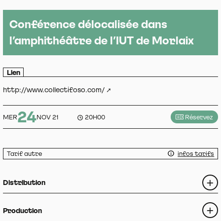
Conférence délocalisée dans
l’amphithéâtre de l’IUT de Morlaix
Lien
http://www.collectifoso.com/
24
MER
NOV 21
20H00
Réservez
Tarif autre
infos tarifs
Distribution
Production