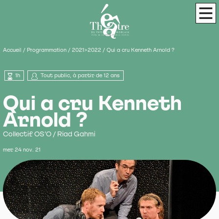
Panneau de gestion des cookies
Théâtre du Pays de Morlaix
Scène de terri
Men
Accueil
/
Programmation
/
2021>2022
/
Qui a cru Kenneth Arnold ?
1h
Tout public, à partir de 12 ans
Qui a cru Kenneth
Arnold ?
Collectif OS’O / Riad Gahmi
mer 24 nov. 21