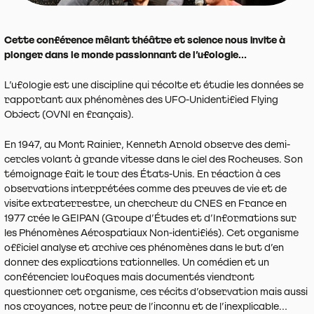
Cette conférence mêlant théâtre et science nous invite à
plonger dans le monde passionnant de l’ufologie...
L’ufologie est une discipline qui récolte et étudie les données se
rapportant aux phénomènes des UFO-Unidentified Flying
Object (OVNI en français).
En 1947, au Mont Rainier, Kenneth Arnold observe des demi-
cercles volant à grande vitesse dans le ciel des Rocheuses. Son
témoignage fait le tour des États-Unis. En réaction à ces
observations interprétées comme des preuves de vie et de
visite extraterrestre, un chercheur du CNES en France en
1977 crée le GEIPAN (Groupe d’Études et d’Informations sur
les Phénomènes Aérospatiaux Non-identifiés). Cet organisme
officiel analyse et archive ces phénomènes dans le but d’en
donner des explications rationnelles. Un comédien et un
conférencier loufoques mais documentés viendront
questionner cet organisme, ces récits d’observation mais aussi
nos croyances, notre peur de l’inconnu et de l’inexplicable…