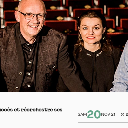
succès et réorchestre ses
20
SAM
NOV 21