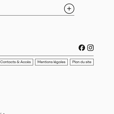
sociaux faceboo
sociaux ins
Contacts & Accès
Mentions légales
Plan du site