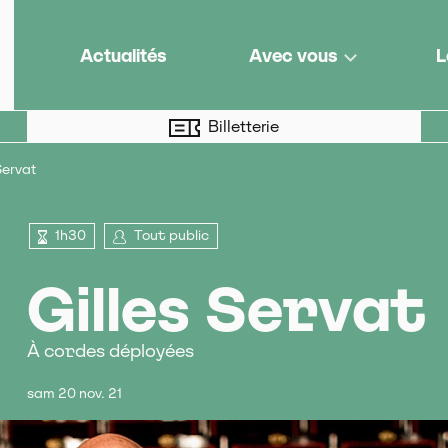
e de territoire
Actualités
Avec vous
L
Billetterie
Servat
1h30
Tout public
Gilles Servat
À cordes déployées
sam 20 nov. 21