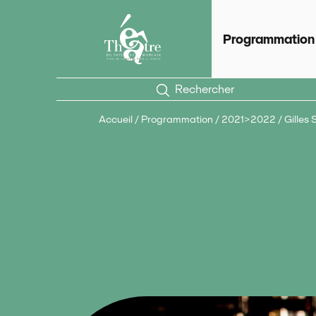
Panneau de gestion des cookies
Théâtre du Pays de Morlaix
Scèn
Programmation
Rechercher
Accueil
/
Programmation
/
2021>2022
/
Gilles 