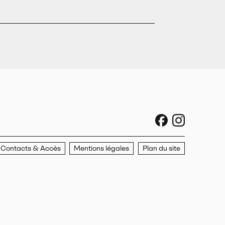
sociaux faceboo
sociaux ins
Contacts & Accès
Mentions légales
Plan du site