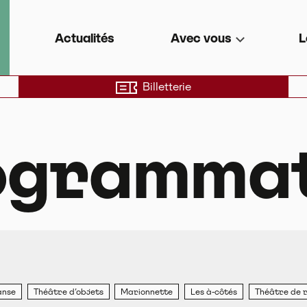
e de territoire
Actualités
Avec vous
L
Billetterie
ogrammat
anse
Théâtre d’objets
Marionnette
Les à-côtés
Théâtre de r