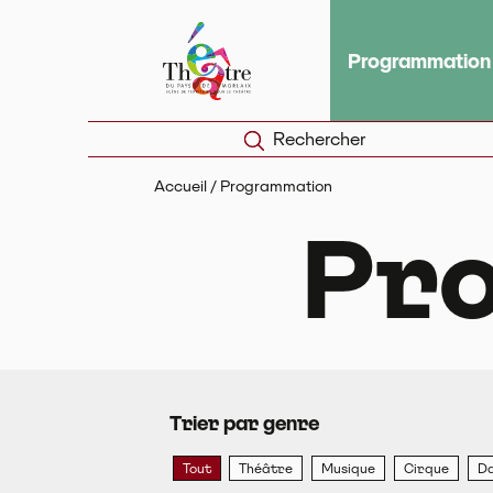
Panneau de gestion des cookies
Théâtre du Pays de Morlaix
Scèn
Programmation
Rechercher
Accueil
/
Programmation
Pr
Trier par genre
Tout
Théâtre
Musique
Cirque
D