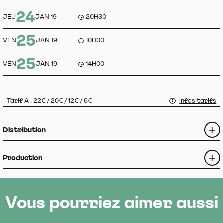
24
JEU
JAN 19
20H30
25
VEN
JAN 19
10H00
25
VEN
JAN 19
14H00
Tarif A : 22€ / 20€ / 12€ / 6€
infos tarifs
Distribution
Production
Vous pourriez aimer aussi