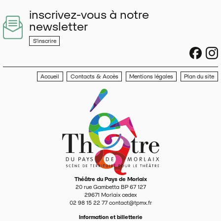
inscrivez-vous à notre
newsletter
S'inscrire
sociau
s
Accueil
Contacts & Accès
Mentions légales
Plan du site
Théâtre du Pays de Morlaix
20 rue Gambetta BP 67 127
29671
Morlaix cedex
02 98 15 22 77
contact@tpmx.fr
Information et billetterie