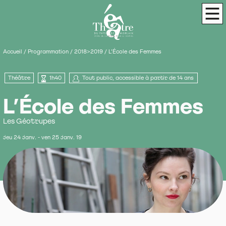
Panneau de gestion des cookies
Théâtre du Pays de Morlaix
Scène de terri
Men
Accueil
/
Programmation
/
2018>2019
/
L’École des Femmes
Théâtre
1h40
Tout public, accessible à partir de 14 ans
L’École des Femmes
Les Géotrupes
jeu 24 janv. - ven 25 janv. 19