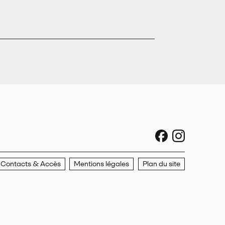
sociaux faceboo
sociaux ins
Contacts & Accès
Mentions légales
Plan du site