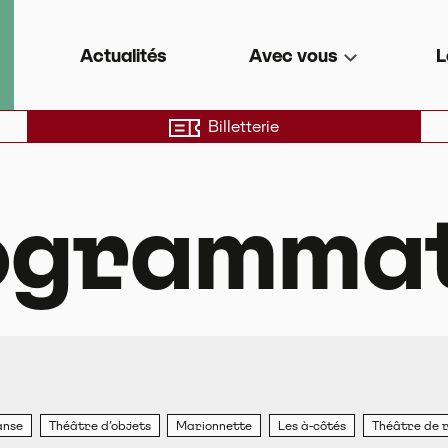
e de territoire
Actualités
Avec vous
L
Billetterie
ogrammat
anse
Théâtre d’objets
Marionnette
Les à-côtés
Théâtre de r