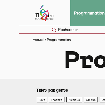
Panneau de gestion des cookies
Théâtre du Pays de Morlaix
Scèn
Programmation
Rechercher
Accueil
/
Programmation
Pr
Trier par genre
Tout
Théâtre
Musique
Cirque
D