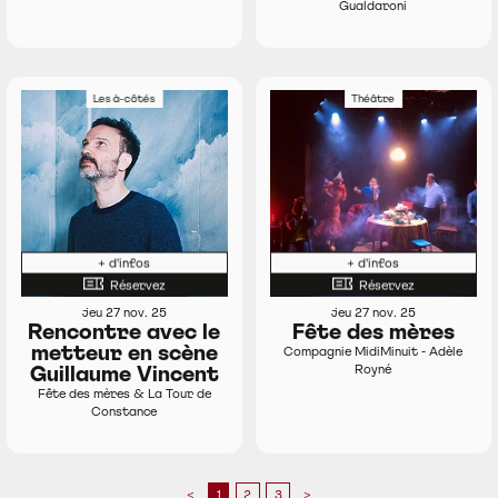
Gualdaroni
Les à-côtés
Théâtre
+ d'infos
+ d'infos
Réservez
Réservez
jeu 27 nov. 25
jeu 27 nov. 25
Rencontre avec le
Fête des mères
metteur en scène
Compagnie MidiMinuit - Adèle
Guillaume Vincent
Royné
Fête des mères & La Tour de
Constance
<
1
2
3
>