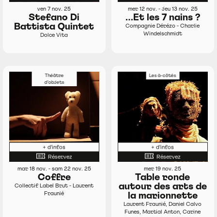
ven 7 nov. 25
mer 12 nov. - jeu 13 nov. 25
Stefano Di
…Et les 7 nains ?
Battista Quintet
Compagnie Dérézo - Charlie
Windelschmidt
Dolce Vita
Théâtre
Les à-côtés
d’objets
+ d'infos
+ d'infos
Réservez
Réservez
mar 18 nov. - sam 22 nov. 25
mer 19 nov. 25
Coffre
Table ronde
autour des arts de
Collectif Label Brut - Laurent
Fraunié
la marionnette
Laurent Fraunié, Daniel Calvo
Funes, Martial Anton, Carine