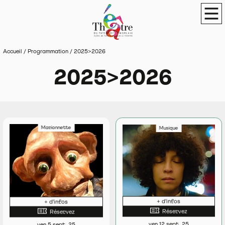
Panneau de gestion des cookies
Théâtre du Pays de Morlaix
Scène de terri
Men
Accueil
/
Programmation
/
2025>2026
2025>2026
Marionnette
Musique
+ d'infos
+ d'infos
Réservez
Réservez
ven 12 sept. 25
ven 5 sept. 25