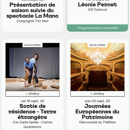
Léonie Pernet
Présentation de
saison suivie du
ICE Festival
spectacle La Mano
Compagnie Tro-heol
Programmation parallèle
Les à-côtés
Les à-côtés
+ d'infos
+ d'infos
ven 19 sept. 25
sam 20 sept. 25
Sortie de
Journées
résidence - Terre
Européennes du
étrangère
Patrimoine
Cie Juste Après - Carine
Découverte du Théâtre
Gualdaroni