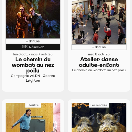
+ d'infos
Réservez
+ d'infos
lun 6 oct. - mar 7 oct. 25
mer 8 oct. 25
Le chemin du
Atelier danse
wombat au nez
adulte-enfant
poilu
Le chemin du wombat au nez poilu
Compagnie WLDN - Joanne
Leighton
Théâtre
Les à-côtés