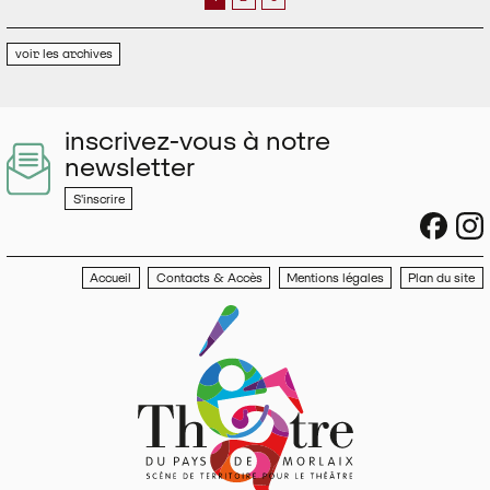
voir les archives
inscrivez-vous à notre
newsletter
S'inscrire
sociau
s
Accueil
Contacts & Accès
Mentions légales
Plan du site