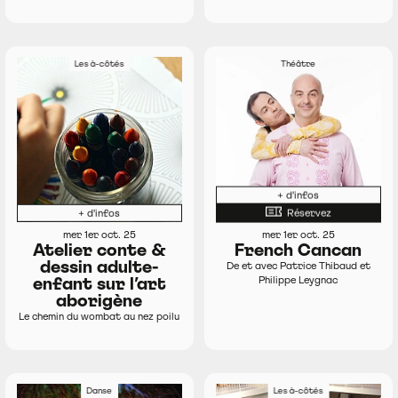
Les à-côtés
Théâtre
+ d'infos
+ d'infos
Réservez
mer 1er oct. 25
mer 1er oct. 25
Atelier conte &
French Cancan
dessin adulte-
De et avec Patrice Thibaud et
enfant sur l’art
Philippe Leygnac
aborigène
Le chemin du wombat au nez poilu
Danse
Les à-côtés