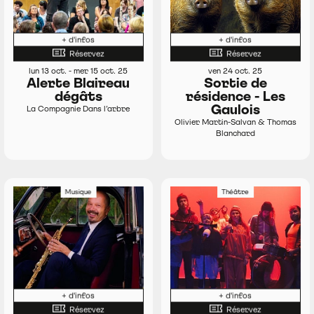
+ d'infos
+ d'infos
Réservez
Réservez
lun 13 oct. - mer 15 oct. 25
ven 24 oct. 25
Alerte Blaireau
Sortie de
dégâts
résidence - Les
Gaulois
La Compagnie Dans l’arbre
Olivier Martin-Salvan & Thomas
Blanchard
Musique
Théâtre
+ d'infos
+ d'infos
Réservez
Réservez