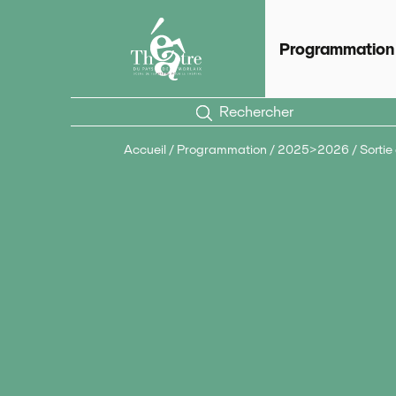
Panneau de gestion des cookies
Théâtre du Pays de Morlaix
Scèn
Programmation
Rechercher
Accueil
/
Programmation
/
2025>2026
/
Sortie