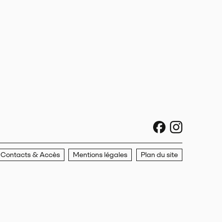
sociaux faceboo
sociaux ins
Contacts & Accès
Mentions légales
Plan du site