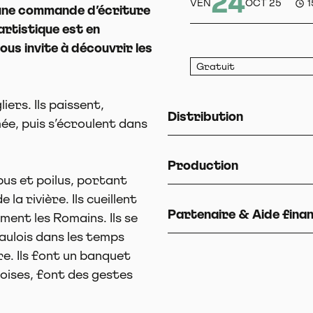
24
VEN
OCT 25
 une commande d’écriture
artistique est en
us invite à découvrir les
Gratuit
liers. Ils paissent,
Distribution
ée, puis s’écroulent dans
Production
bus et poilus, portant
la rivière. Ils cueillent
Partenaire & Aide fina
ent les Romains. Ils se
aulois dans les temps
re. Ils font un banquet
oises, font des gestes