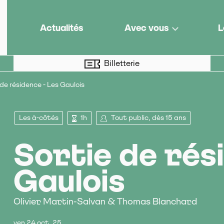
e de territoire
Actualités
Avec vous
L
Billetterie
 de résidence - Les Gaulois
Les à-côtés
1h
Tout public, dès 15 ans
Sortie de rés
Gaulois
Olivier Martin-Salvan & Thomas Blanchard
ven 24 oct. 25