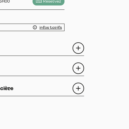
15H00
Réservez
infos tarifs
ncière