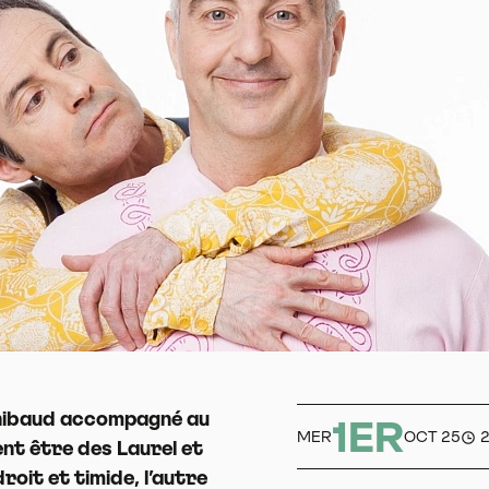
Thibaud accompagné au
1ER
MER
OCT 25
ent être des Laurel et
roit et timide, l’autre