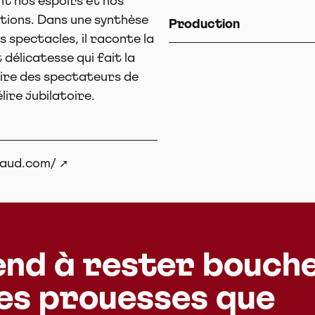
t nos espoirs et nos
tions. Dans une synthèse
Production
 spectacles, il raconte la
 délicatesse qui fait la
naire des spectateurs de
ire jubilatoire.
baud.com/
end à rester bouch
les prouesses que