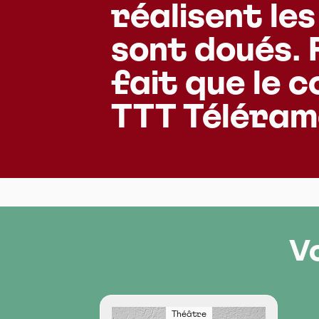
réalisent les
sont doués.
fait que le 
TTT Téléra
V
Théâtre