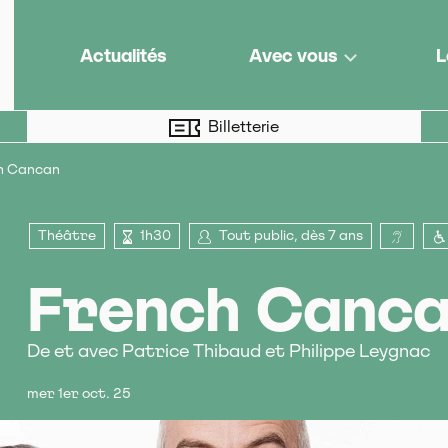
e de territoire
Actualités
Avec vous
L
Billetterie
h Cancan
Théâtre
1h30
Tout public, dès 7 ans
Sonor
French Canc
De et avec Patrice Thibaud et Philippe Leygnac
mer 1er oct. 25