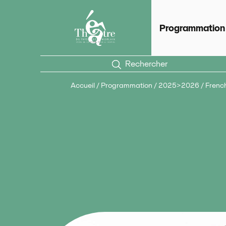
Panneau de gestion des cookies
Théâtre du Pays de Morlaix
Scèn
Programmation
Rechercher
Accueil
/
Programmation
/
2025>2026
/
Frenc