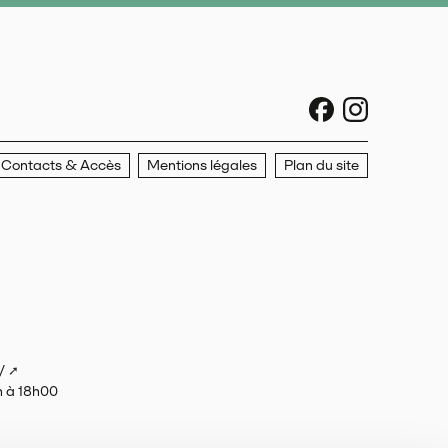
sociaux faceboo
sociaux ins
Contacts & Accès
Mentions légales
Plan du site
/
h à 18h00