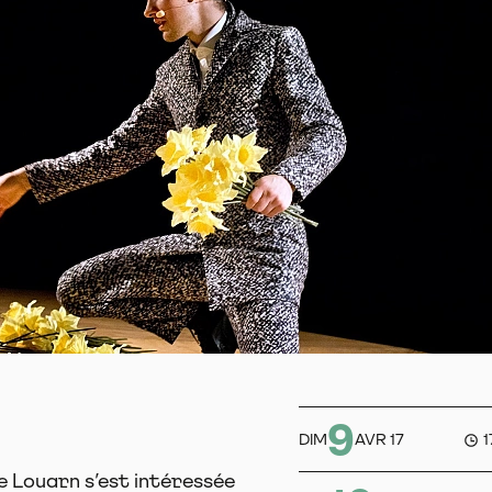
9
DIM
AVR 17
e Louarn s’est intéressée