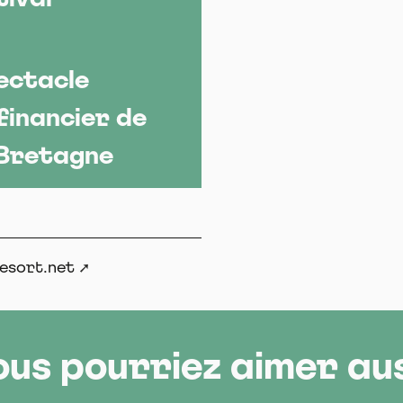
pectacle
financier de
 Bretagne
esort.net
ous pourriez aimer aus