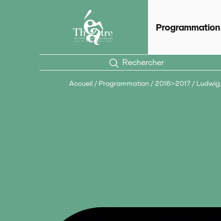
Panneau de gestion des cookies
Théâtre du Pays de Morlaix
Scèn
Programmation
Rechercher
Accueil
/
Programmation
/
2016>2017
/
Ludwig, 