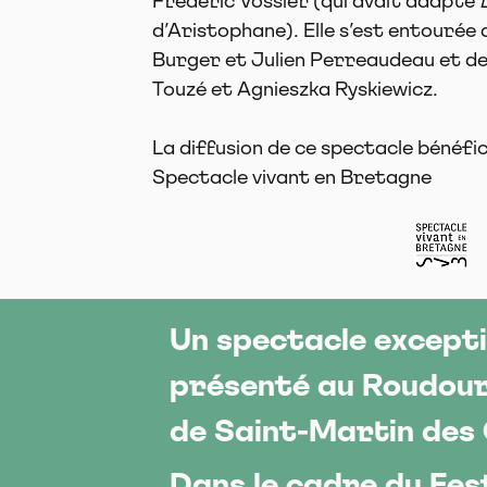
Frédéric Vossier (qui avait adapté
d’Aristophane). Elle s’est entourée
Burger et Julien Perreaudeau et d
Touzé et Agnieszka Ryskiewicz.
La diffusion de ce spectacle bénéfic
Spectacle vivant en Bretagne
Un spectacle except
présenté au Roudour,
de Saint-Martin des
Dans le cadre du Fes