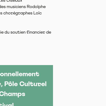
Les Oiseaux
 des musiciens Rodolphe
es chorégraphes Loïc
ie du soutien financier de
ionnellement
 Pôle Culturel
 Champs
tival