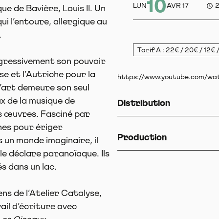
10
LUN
AVR 17
e de Bavière, Louis II. Un
i l’entoure, allergique au
.
Tarif A : 22€ / 20€ / 12€ 
ogressivement son pouvoir
e et l’Autriche pour la
https://www.youtube.com/wa
’art demeure son seul
ux de la musique de
Distribution
es œuvres. Fasciné par
nes pour ériger
Production
un monde imaginaire, il
le déclare paranoïaque. Ils
s dans un lac.
 de l’Atelier Catalyse,
il d’écriture avec