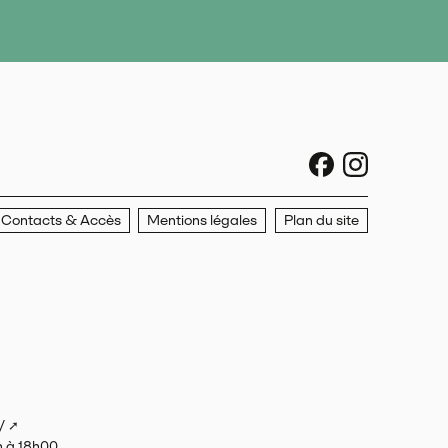
sociaux faceboo
sociaux ins
Contacts & Accès
Mentions légales
Plan du site
/
h à 18h00