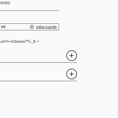
20H30
/ 6€
infos tarifs
tch?v=tGvbsa7TL_8