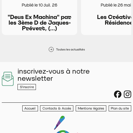
Publié le 10 juil. 26
Publié le 26 mai
"Deus Ex Machina" par
Les Créative
les 3ème D de Jaques-
Résidence
Prévert, (…)
Toutes les actualités
inscrivez-vous à notre
newsletter
S'inscrire
sociau
s
Accueil
Contacts & Accès
Mentions légales
Plan du site