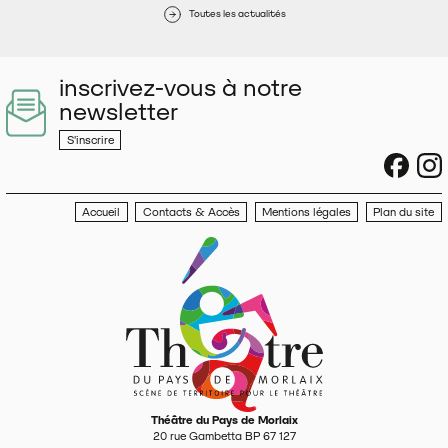
Toutes les actualités
inscrivez-vous à notre
newsletter
S'inscrire
sociau
s
Accueil
Contacts & Accès
Mentions légales
Plan du site
Théâtre du Pays de Morlaix
20 rue Gambetta BP 67 127