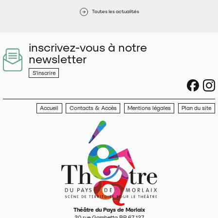
Toutes les actualités
inscrivez-vous à notre
newsletter
S'inscrire
sociau
s
Accueil
Contacts & Accès
Mentions légales
Plan du site
Théâtre du Pays de Morlaix
20 rue Gambetta BP 67 127