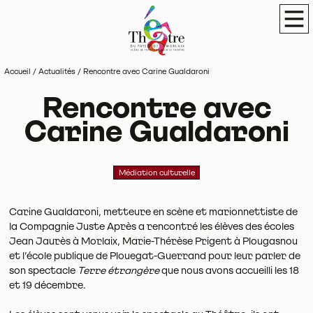
Panneau de gestion des cookies
Théâtre du Pays de Morlaix
Scène de terri
Men
Accueil
/
Actualités
/
Rencontre avec Carine Gualdaroni
Rencontre avec
Carine Gualdaroni
Médiation culturelle
Carine Gualdaroni, metteure en scène et marionnettiste de
la Compagnie Juste Après a rencontré les élèves des écoles
Jean Jaurès à Morlaix, Marie-Thérèse Prigent à Plougasnou
et l’école publique de Plouegat-Guerrand pour leur parler de
son spectacle
Terre étrangère
que nous avons accueilli les 18
et 19 décembre.