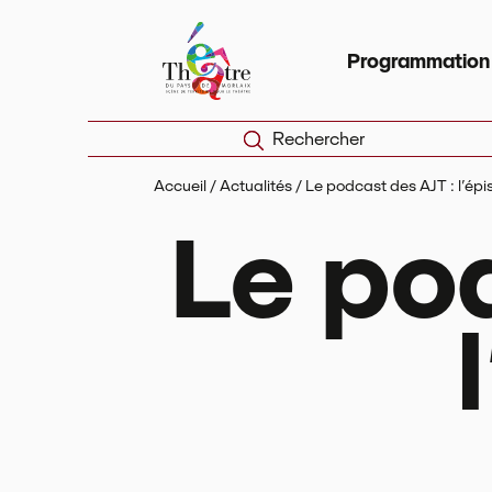
Panneau de gestion des cookies
Théâtre du Pays de Morlaix
Scèn
Programmation
Rechercher
Accueil
/
Actualités
/
Le podcast des AJT : l’épi
Le po