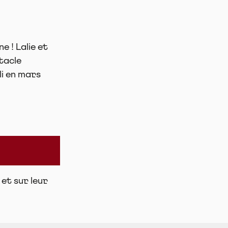
 ! Lalie et
tacle
li en mars
et sur leur