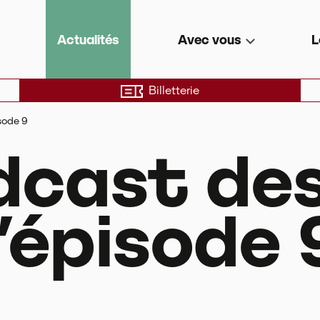
e de territoire
Actualités
Avec vous
L
Billetterie
sode 9
dcast des
l’épisode 