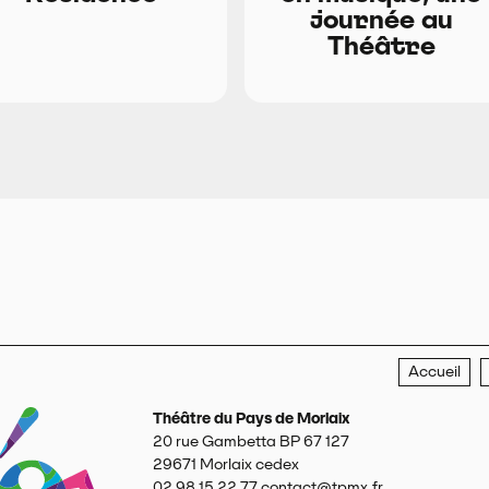
journée au
Théâtre
Accueil
Théâtre du Pays de Morlaix
20 rue Gambetta BP 67 127
29671
Morlaix cedex
02 98 15 22 77
contact@tpmx.fr