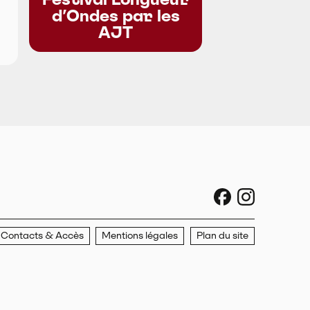
d’Ondes par les
AJT
sociaux faceboo
sociaux ins
Contacts & Accès
Mentions légales
Plan du site