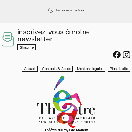
Toutes les actualités
inscrivez-vous à notre
newsletter
S'inscrire
sociau
s
Accueil
Contacts & Accès
Mentions légales
Plan du site
Théâtre du Pays de Morlaix