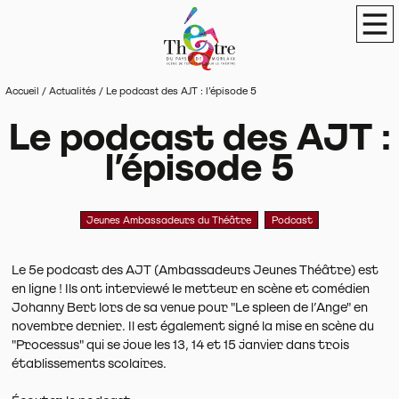
Panneau de gestion des cookies
Théâtre du Pays de Morlaix
Scène de terri
Men
Accueil
/
Actualités
/
Le podcast des AJT : l’épisode 5
Le podcast des AJT :
l’épisode 5
Jeunes Ambassadeurs du Théâtre
Podcast
Le 5e podcast des AJT (Ambassadeurs Jeunes Théâtre) est
en ligne ! Ils ont interviewé le metteur en scène et comédien
Johanny Bert lors de sa venue pour "Le spleen de l’Ange" en
novembre dernier. Il est également signé la mise en scène du
"Processus" qui se joue les 13, 14 et 15 janvier dans trois
établissements scolaires.