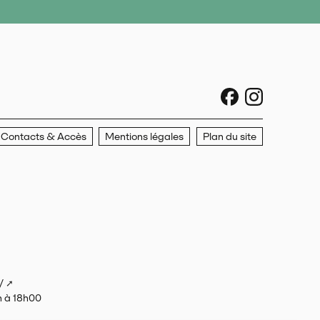
sociaux faceboo
sociaux ins
Contacts & Accès
Mentions légales
Plan du site
/
h à 18h00