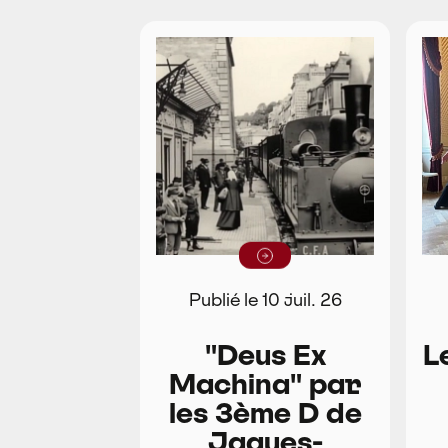
Lire la suite
Publié le 10 juil. 26
"Deus Ex
L
Machina" par
les 3ème D de
Jaques-