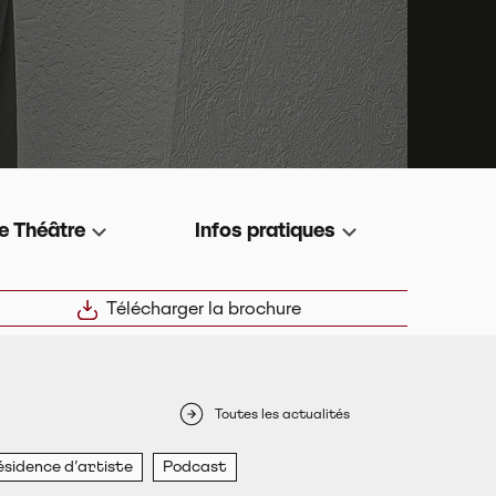
e Théâtre
Infos pratiques
Télécharger la brochure
e Morlai
 riche en émotions (théâtre, musique, en famille, con
Toutes les actualités
ésidence d’artiste
Podcast