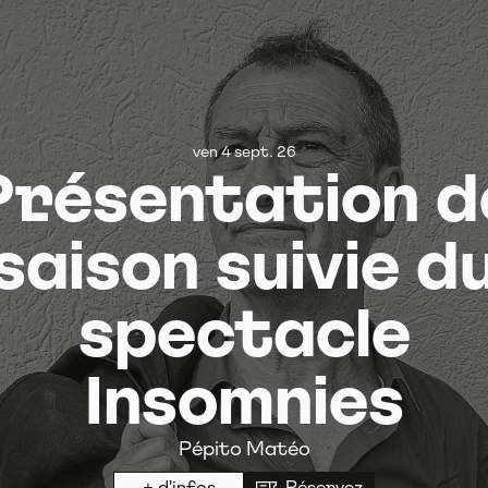
ven 4 sept. 26
Présentation d
saison suivie d
spectacle
Insomnies
Pépito Matéo
+ d'infos
Réservez