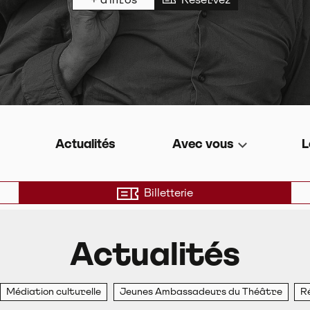
e de territoire
Actualités
Avec vous
L
Billetterie
du Pays d
pour le théâtre propose une programmation éclectique
Actualités
Médiation culturelle
Jeunes Ambassadeurs du Théâtre
R