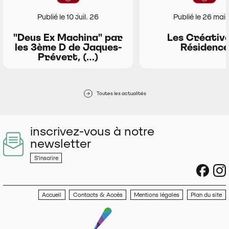
Publié le 10 juil. 26
Publié le 26 mai
"Deus Ex Machina" par
Les Créative
les 3ème D de Jaques-
Résidence
Prévert, (…)
Toutes les actualités
inscrivez-vous à notre
newsletter
S'inscrire
sociau
s
Accueil
Contacts & Accès
Mentions légales
Plan du site