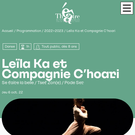
Panneau de gestion des cookies
Théâtre du Pays de Morlaix
Scène de terri
Men
Accueil
/
Programmation
/
2022>2023
/
Leïla Ka et Compagnie C’hoari
Danse
1h
Tout public, dès 8 ans
Leïla Ka et
Compagnie C’hoari
Se faire la belle / Tsef Zon(e) / Pode Ser
jeu 6 oct. 22