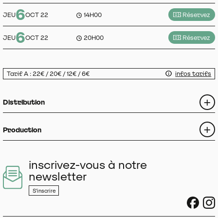
6
JEU
OCT 22
14H00
Réservez
6
JEU
OCT 22
20H00
Réservez
Tarif A : 22€ / 20€ / 12€ / 6€
infos tarifs
Distribution
Production
inscrivez-vous à notre
newsletter
S'inscrire
sociau
s