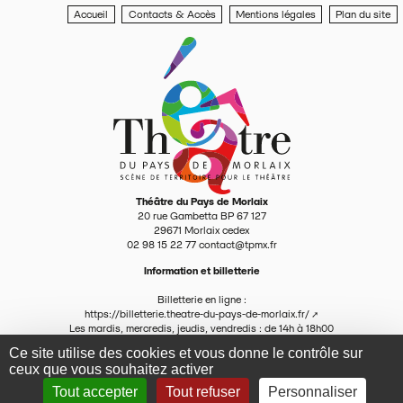
Accueil
Contacts & Accès
Mentions légales
Plan du site
Théâtre du Pays de Morlaix
20 rue Gambetta BP 67 127
29671
Morlaix cedex
02 98 15 22 77
contact@tpmx.fr
Information et billetterie
Billetterie en ligne :
https://billetterie.theatre-du-pays-de-morlaix.fr/
Les mardis, mercredis, jeudis, vendredis : de 14h à 18h00
Par téléphone : 02 98 15 22 77
Ce site utilise des cookies et vous donne le contrôle sur
contact@tpmx.fr
ceux que vous souhaitez activer
Se connecter
Fait avec SPIP
Tout accepter
Tout refuser
Personnaliser