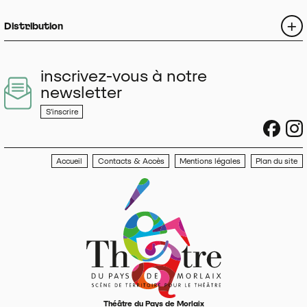
Distribution
inscrivez-vous à notre
newsletter
S'inscrire
sociau
s
Accueil
Contacts & Accès
Mentions légales
Plan du site
Théâtre du Pays de Morlaix