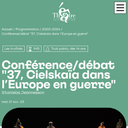
Panneau de gestion des cookies
Théâtre du Pays de Morlaix
Scène de terri
Men
Accueil
/
Programmation
/
2023>2024
/
Conférence/débat "37, Cielskaïa dans l’Europe en guerre"
Les à-côtés
1h15
Tout public, dès 14 ans
Conférence/débat
"37, Cielskaïa dans
l’Europe en guerre"
Stanislas Jeannesson
mar 21 nov. 23