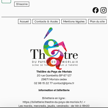
S'inscrire
sociau
s
Accueil
Contacts & Accès
Mentions légales
Plan du site
Théâtre du Pays de Morlaix
20 rue Gambetta BP 67 127
29671
Morlaix cedex
02 98 15 22 77
contact@tpmx.fr
Information et billetterie
Billetterie en ligne :
https://billetterie.theatre-du-pays-de-morlaix.fr/
Les mardis, mercredis, jeudis, vendredis : de 14h à 18h00