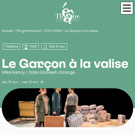
Panneau de gestion des cookies
Théâtre du Pays de Morlaix
Scène de terri
Men
Accueil
/
Programmation
/
2017>2018
/
Le Garçon à la valise
Théâtre
1h05
Dès 8 ans
Le Garçon à la valise
Mike Kenny / Odile Grosset-Grange
jeu 12 avr. - ven 13 avr. 18