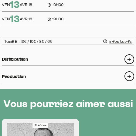
13
VEN
AVR 18
10H00
13
VEN
AVR 18
19H30
Tarif B : 12€ / 10€ / 8€ / 6€
infos tarifs
Distribution
Production
Vous pourriez aimer aussi
Théâtre